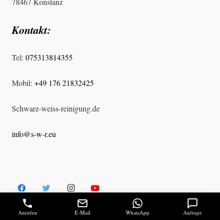
78467 Konstanz
Kontakt:
Tel:
075313814355
Mobil:
+49 176 21832425
Schwarz-weiss-reinigung.de
info@s-w-r.eu
Anrufen
E-Mail
WhatsApp
Anfrage