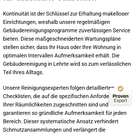
Kontinuität ist der Schlüssel zur Erhaltung makelloser
Einrichtungen, weshalb unsere regelmäßigen
Kundenbewertungen und Erfahrungen zu
Schwarz-Weiss-Gebäudereinigung
Gebäudereinigungsprogramme zuverlässigen Service
bieten. Diese maßgeschneiderten Wartungspläne
SEHR GUT
%
100
stellen sicher, dass Ihr Haus oder Ihre Wohnung in
Empfehlungen auf
ProvenExpert.com
5,00
/
4,99
optimalen Intervallen Aufmerksamkeit erhält. Die
Gebäudereinigung in Lehrte wird so zum verlässlichen
84
62
Teil Ihres Alltags.
Bewertungen auf
1
Bewertungen von
ProvenExpert.com
anderen Quelle
Unsere Reinigungsexperten folgen detaillierten
Von Kunden bewertet
Blick aufs ProvenExpert-Profil werfen
Checklisten, die auf die spezifischen Anforderungen
Bewertungen
146
03.08.2026
Authentizität
Ihrer Räumlichkeiten zugeschnitten sind und
garantieren so gründliche Aufmerksamkeit für jeden
Bereich. Dieser systematische Ansatz verhindert
Schmutzansammlungen und verlängert die