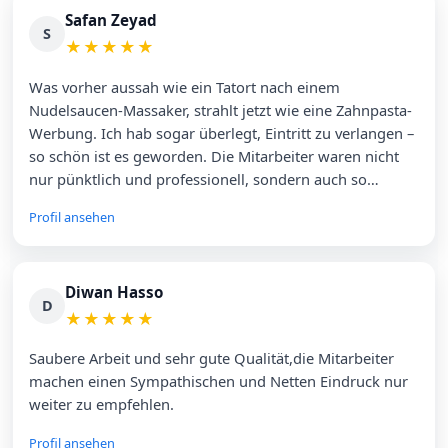
Safan Zeyad
S
★
★
★
★
★
Was vorher aussah wie ein Tatort nach einem
Nudelsaucen-Massaker, strahlt jetzt wie eine Zahnpasta-
Werbung. Ich hab sogar überlegt, Eintritt zu verlangen –
so schön ist es geworden. Die Mitarbeiter waren nicht
nur pünktlich und professionell, sondern auch so
freundlich, dass ich kurz dachte, ich hätte versehentlich
Profil ansehen
einen Wellness-Service gebucht.
Diwan Hasso
D
★
★
★
★
★
Saubere Arbeit und sehr gute Qualität,die Mitarbeiter
machen einen Sympathischen und Netten Eindruck nur
weiter zu empfehlen.
Profil ansehen