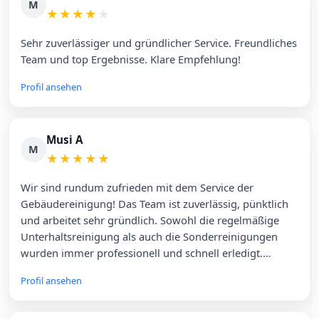
M
★
★
★
★
★
Sehr zuverlässiger und gründlicher Service. Freundliches
Team und top Ergebnisse. Klare Empfehlung!
Profil ansehen
Musi A
M
★
★
★
★
★
Wir sind rundum zufrieden mit dem Service der
Gebäudereinigung! Das Team ist zuverlässig, pünktlich
und arbeitet sehr gründlich. Sowohl die regelmäßige
Unterhaltsreinigung als auch die Sonderreinigungen
wurden immer professionell und schnell erledigt.
Besonders hervorheben möchten wir die Freundlichkeit
Profil ansehen
der Mitarbeiter und die unkomplizierte Kommunikation.
Top Preis-Leistungs-Verhältnis – wir bleiben definitiv
Stammkunde!