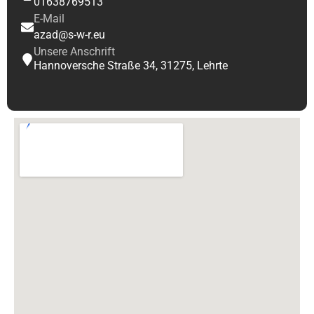
01638769513
E-Mail
azad@s-w-r.eu
Unsere Anschrift
Hannoversche Straße 34, 31275, Lehrte