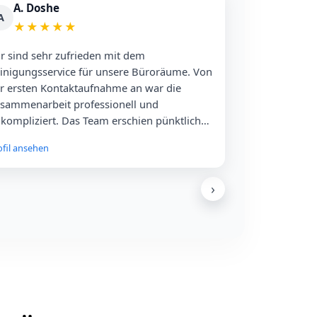
A. Doshe
A
★
★
★
★
★
r sind sehr zufrieden mit dem
inigungsservice für unsere Büroräume. Von
r ersten Kontaktaufnahme an war die
sammenarbeit professionell und
kompliziert. Das Team erschien pünktlich
d arbeitete effizient und gründlich, ohne
ofil ansehen
n laufenden Betrieb zu stören. Die
roräume waren nach der Reinigung in
nem tadellosen Zustand – sauber, ordentlich
›
GOOGLE REVIEWS
d frisch. Die Kommunikation mit dem Team
Mehr Google-Bewertungen
r stets freundlich und klar. Vielen Dank für
n ausgezeichneten Service!
Alle Rezensionen direkt auf Google ansehen.
Auf Google ansehen