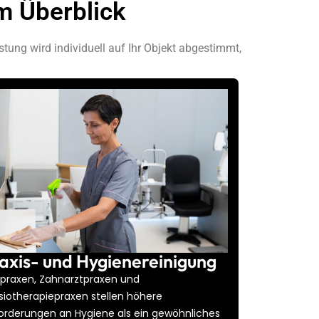
m Überblick
tung wird individuell auf Ihr Objekt abgestimmt,
axis- und Hygienereinigung
tpraxen, Zahnarztpraxen und
siotherapiepraxen stellen höhere
orderungen an Hygiene als ein gewöhnliches