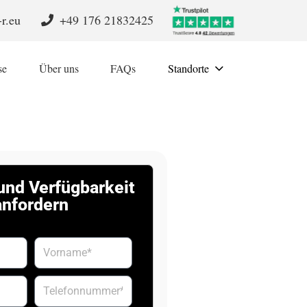
r.eu
+49 176 21832425
se
Über uns
FAQs
Standorte
und Verfügbarkeit
anfordern