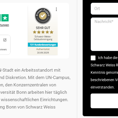
Ich habe di
Schwarz Weiss 
-Stadt ein Arbeitsstandort mit
Kenntnis genomm
und Diskretion. Mit dem UN-Campus,
beschriebenen 
n, den Konzernzentralen von
einverstanden.
rsität Bonn arbeiten hier täglich
wissenschaftlichen Einrichtungen.
gung Bonn von Schwarz Weiss