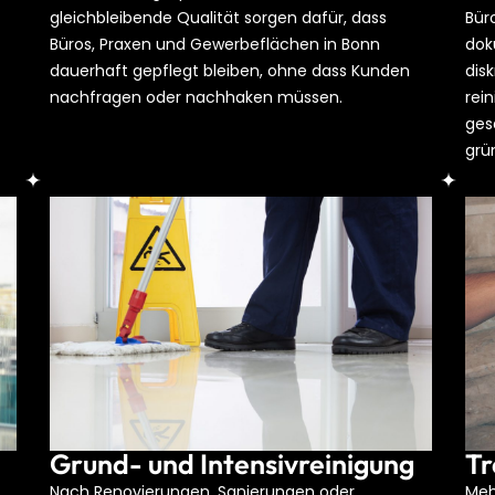
gleichbleibende Qualität sorgen dafür, dass
Bür
Büros, Praxen und Gewerbeflächen in Bonn
dok
dauerhaft gepflegt bleiben, ohne dass Kunden
dis
nachfragen oder nachhaken müssen.
rei
ges
grü
Grund- und Intensivreinigung
Tr
Nach Renovierungen, Sanierungen oder
Meh