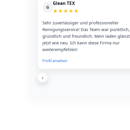
Glean TEX
G
★
★
★
★
★
Sehr zuverlässiger und professioneller
Reinigungsservice! Das Team war pünktlich,
gründlich und freundlich. Mein laden glänzt
jetzt wie neu. Ich kann diese Firma nur
weiterempfehlen!
Profil ansehen
‹
Alexander Engel
A
★
★
★
★
★
Sehr sehr zuverlässige Firma kann
empfehlen