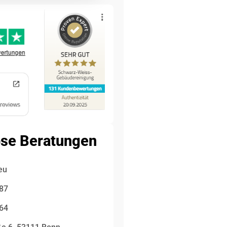
ose Beratungen
eu
87
64