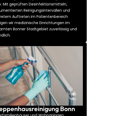
o. Mit geprüften Desinfektionsmitteln,
umentierten Reinigungsintervallen und
kretem Auftreten im Patientenbereich
nigen wir medizinische Einrichtungen im
amten Bonner Stadtgebiet zuverlässig und
ndlich.
eppenhausreinigung Bonn
rfamilienhäuser und Wohnanlagen