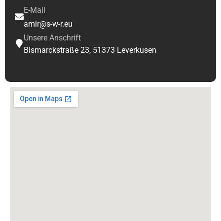
E-Mail
amir@s-w-r.eu
Unsere Anschrift
Bismarckstraße 23, 51373 Leverkusen