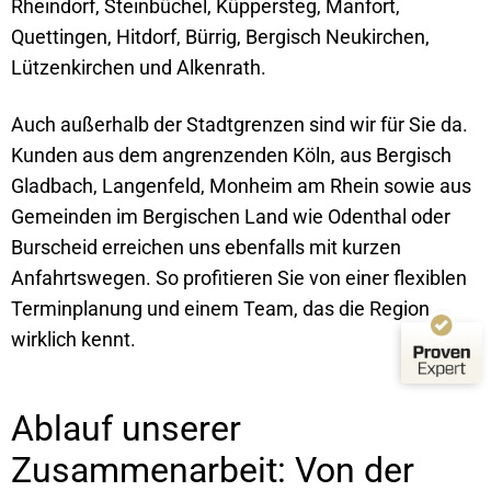
Rheindorf, Steinbüchel, Küppersteg, Manfort,
Quettingen, Hitdorf, Bürrig, Bergisch Neukirchen,
Lützenkirchen und Alkenrath.
Kundenbewertungen und Erfahrungen zu
Schwarz-Weiss-Gebäudereinigung
Auch außerhalb der Stadtgrenzen sind wir für Sie da.
SEHR GUT
%
100
Kunden aus dem angrenzenden Köln, aus Bergisch
Empfehlungen auf
Gladbach, Langenfeld, Monheim am Rhein sowie aus
ProvenExpert.com
5,00
/
4,99
Gemeinden im Bergischen Land wie Odenthal oder
84
62
Burscheid erreichen uns ebenfalls mit kurzen
Bewertungen auf
1
Bewertungen von
Anfahrtswegen. So profitieren Sie von einer flexiblen
ProvenExpert.com
anderen Quelle
Terminplanung und einem Team, das die Region
Von Kunden bewertet
wirklich kennt.
Blick aufs ProvenExpert-Profil werfen
Bewertungen
146
03.08.2026
Authentizität
Ablauf unserer
Zusammenarbeit: Von der