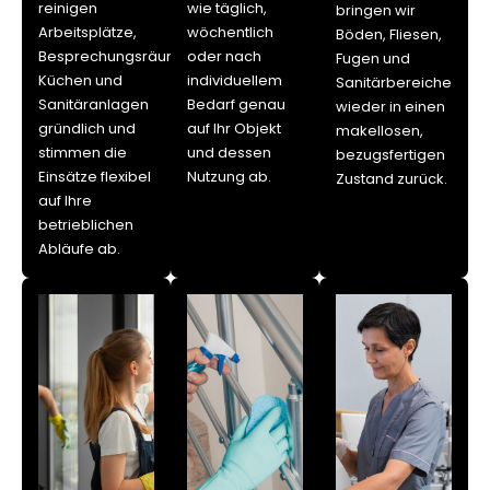
reinigen
wie täglich,
bringen wir
Arbeitsplätze,
wöchentlich
Böden, Fliesen,
Besprechungsräume,
oder nach
Fugen und
Küchen und
individuellem
Sanitärbereiche
Sanitäranlagen
Bedarf genau
wieder in einen
gründlich und
auf Ihr Objekt
makellosen,
stimmen die
und dessen
bezugsfertigen
Einsätze flexibel
Nutzung ab.
Zustand zurück.
auf Ihre
betrieblichen
Abläufe ab.