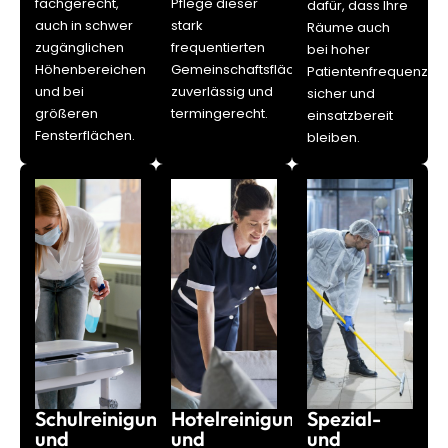
fachgerecht,
Pflege dieser
dafür, dass Ihre
auch in schwer
stark
Räume auch
zugänglichen
frequentierten
bei hoher
Höhenbereichen
Gemeinschaftsflächen
Patientenfrequenz
und bei
zuverlässig und
sicher und
größeren
termingerecht.
einsatzbereit
Fensterflächen.
bleiben.
Schulreinigung
Hotelreinigung
Spezial-
und
und
und