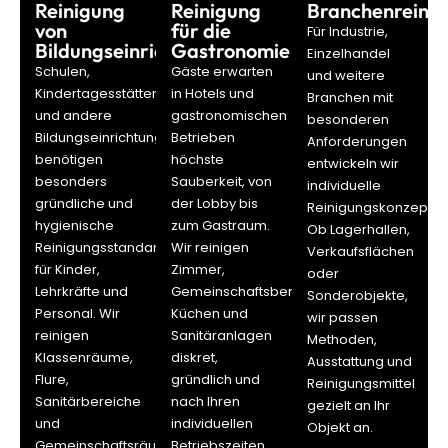
Reinigung
Reinigung
Branchenreini
von
für die
Für Industrie,
Bildungseinrichtungen
Gastronomie
Einzelhandel
Schulen,
Gäste erwarten
und weitere
Kindertagesstätten
in Hotels und
Branchen mit
und andere
gastronomischen
besonderen
Bildungseinrichtungen
Betrieben
Anforderungen
benötigen
höchste
entwickeln wir
besonders
Sauberkeit, von
individuelle
gründliche und
der Lobby bis
Reinigungskonzepte.
hygienische
zum Gastraum.
Ob Lagerhallen,
Reinigungsstandards
Wir reinigen
Verkaufsflächen
für Kinder,
Zimmer,
oder
Lehrkräfte und
Gemeinschaftsbereiche,
Sonderobjekte,
Personal. Wir
Küchen und
wir passen
reinigen
Sanitäranlagen
Methoden,
Klassenräume,
diskret,
Ausstattung und
Flure,
gründlich und
Reinigungsmittel
Sanitärbereiche
nach Ihren
gezielt an Ihr
und
individuellen
Objekt an.
Gemeinschaftsräume
Betriebszeiten.