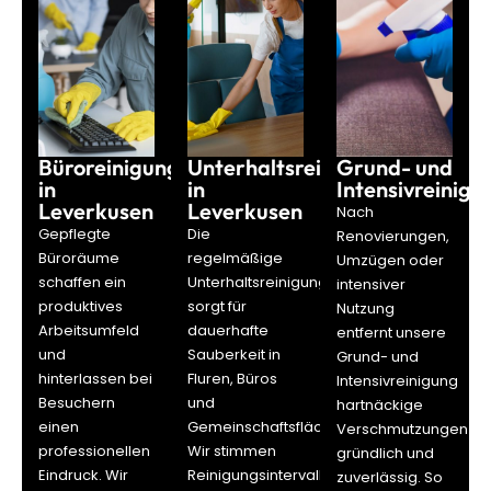
Büroreinigung
Unterhaltsreinigung
Grund- und
in
in
Intensivreinigu
Leverkusen
Leverkusen
Nach
Gepflegte
Die
Renovierungen,
Büroräume
regelmäßige
Umzügen oder
schaffen ein
Unterhaltsreinigung
intensiver
produktives
sorgt für
Nutzung
Arbeitsumfeld
dauerhafte
entfernt unsere
und
Sauberkeit in
Grund- und
hinterlassen bei
Fluren, Büros
Intensivreinigung
Besuchern
und
hartnäckige
einen
Gemeinschaftsflächen.
Verschmutzungen
professionellen
Wir stimmen
gründlich und
Eindruck. Wir
Reinigungsintervalle
zuverlässig. So