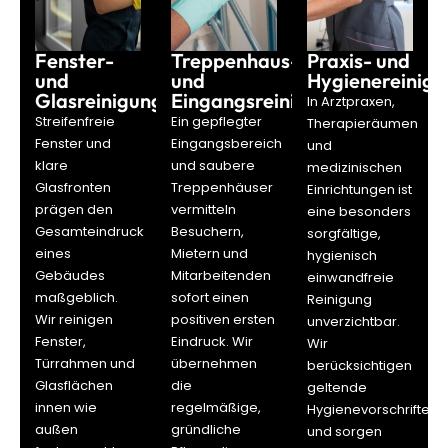
Fenster-
Treppenhaus-
Praxis- und
und
und
Hygienereinigu
Glasreinigung
Eingangsreinigung
In Arztpraxen,
Streifenfreie
Ein gepflegter
Therapieräumen
Fenster und
Eingangsbereich
und
klare
und saubere
medizinischen
Glasfronten
Treppenhäuser
Einrichtungen ist
prägen den
vermitteln
eine besonders
Gesamteindruck
Besuchern,
sorgfältige,
eines
Mietern und
hygienisch
Gebäudes
Mitarbeitenden
einwandfreie
maßgeblich.
sofort einen
Reinigung
Wir reinigen
positiven ersten
unverzichtbar.
Fenster,
Eindruck. Wir
Wir
Türrahmen und
übernehmen
berücksichtigen
Glasflächen
die
geltende
innen wie
regelmäßige,
Hygienevorschriften
außen
gründliche
und sorgen