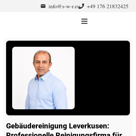
info@s-w-r.eu
+49 176 21832425
email
Gebäudereinigung Leverkusen:
Professionelle Reinigungsfirma für