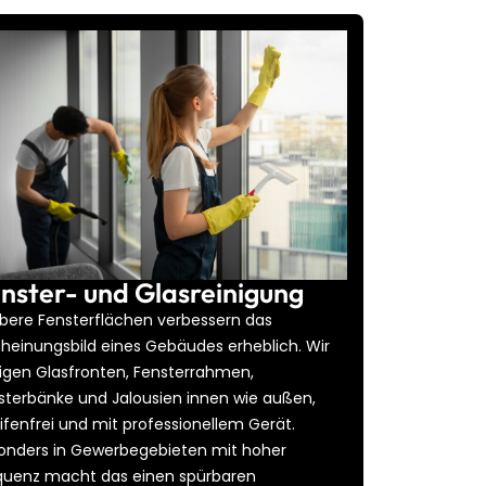
nster- und Glasreinigung
bere Fensterflächen verbessern das
cheinungsbild eines Gebäudes erheblich. Wir
nigen Glasfronten, Fensterrahmen,
sterbänke und Jalousien innen wie außen,
eifenfrei und mit professionellem Gerät.
onders in Gewerbegebieten mit hoher
quenz macht das einen spürbaren