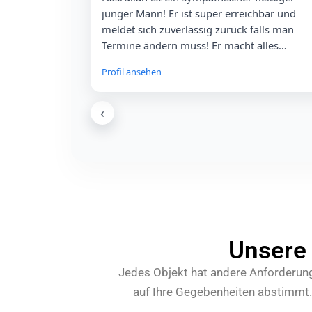
junger Mann! Er ist super erreichbar und
meldet sich zuverlässig zurück falls man
Termine ändern muss! Er macht alles
gründlich sauber! Kann man nur empfehlen!
Profil ansehen
👍🏼
‹
Bader Shlash
B
★
★
★
★
★
Die schwarz weiß Gebäuderreinig
Schorndorf. Ist eine sehr gute Fi
sauber.
Profil ansehen
Unsere 
Jedes Objekt hat andere Anforderunge
auf Ihre Gegebenheiten abstimmt.