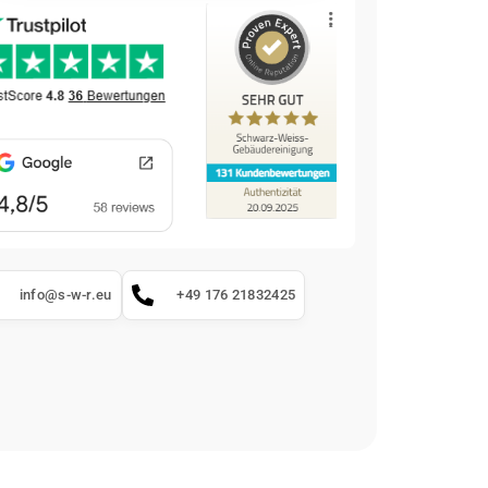
info@s-w-r.eu
+49 176 21832425