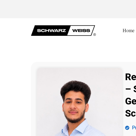
Home
Re
– 
Ge
Sc
P