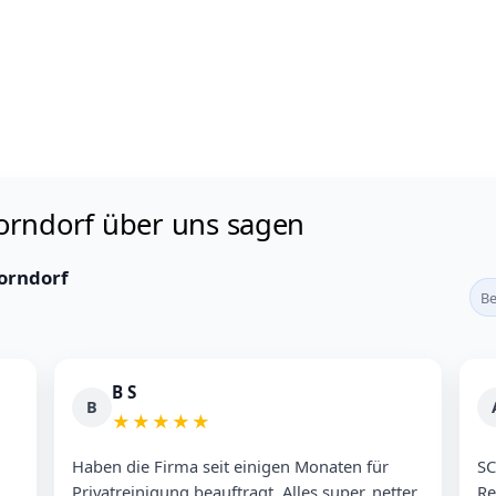
orndorf über uns sagen
orndorf
Be
B S
B
★
★
★
★
★
Haben die Firma seit einigen Monaten für
SC
Privatreinigung beauftragt. Alles super, netter
Reini