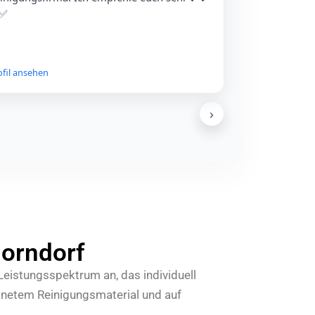
️✅
ofil ansehen
›
GOOGLE REVIEWS
Mehr Google-Bewertungen
Alle Rezensionen direkt auf Google ansehen.
Auf Google ansehen
horndorf
Leistungsspektrum an, das individuell
gnetem Reinigungsmaterial und auf