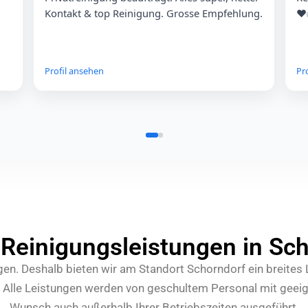
Kontakt & top Reinigung. Grosse Empfehlung.
❤
!!
Profil ansehen
Pr
omar
o
★
★
★
★
★
ung
diese firma ist sehr Pünktlich und zuverlässig.
rma und
ich empfehle euch!!
Profil ansehen
Reinigungsleistungen in Sc
n. Deshalb bieten wir am Standort Schorndorf ein breites 
 Alle Leistungen werden von geschultem Personal mit geei
Wunsch auch außerhalb Ihrer Betriebszeiten ausgeführt.