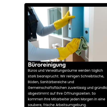
Büroreinigung
Büros und Verwaltungsräume werden täglich
stark beansprucht. Wir reinigen Schreibtische,
Böden, Sanitärbereiche und
Gemeinschaftsflächen zuverlässig und gründli
abgestimmt auf Ihre Öffnungszeiten. So
kommen Ihre Mitarbeiter jeden Morgen in eine
saubere, frische Arbeitsumgebung.