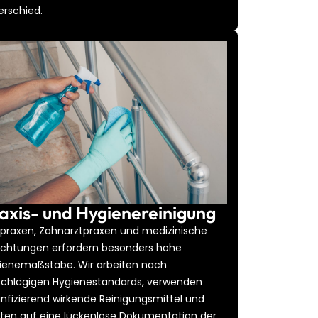
erschied.
axis- und Hygienereinigung
tpraxen, Zahnarztpraxen und medizinische
richtungen erfordern besonders hohe
ienemaßstäbe. Wir arbeiten nach
schlägigen Hygienestandards, verwenden
infizierend wirkende Reinigungsmittel und
ten auf eine lückenlose Dokumentation der