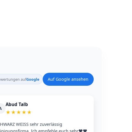
Auf Google ansehen
wertungen auf
Google
Abud Talb
A
★
★
★
★
★
HWARZ WEISS sehr zuverlässig
gungsfirma. Ich empfehle euch sehr❤️❤️