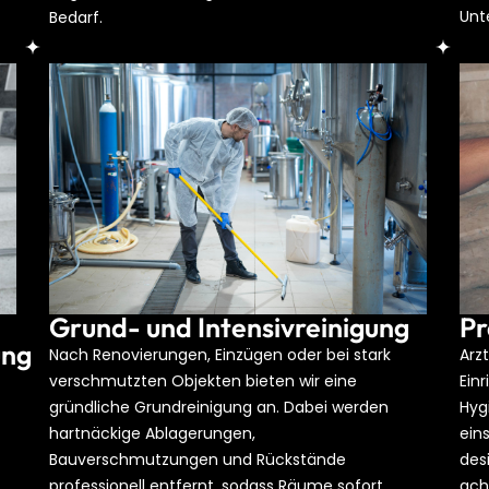
Unt
Bedarf.
Grund- und Intensivreinigung
Pr
ung
Nach Renovierungen, Einzügen oder bei stark
Arz
verschmutzten Objekten bieten wir eine
Ein
gründliche Grundreinigung an. Dabei werden
Hyg
hartnäckige Ablagerungen,
ein
Bauverschmutzungen und Rückstände
des
professionell entfernt, sodass Räume sofort
ach