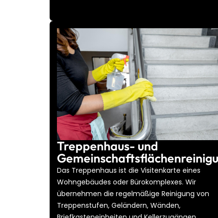
Treppenhaus- und
Gemeinschaftsflächenreinig
Das Treppenhaus ist die Visitenkarte eines
Wohngebäudes oder Bürokomplexes. Wir
übernehmen die regelmäßige Reinigung von
Treppenstufen, Geländern, Wänden,
Briefkasteneinheiten und Kellerzugängen,