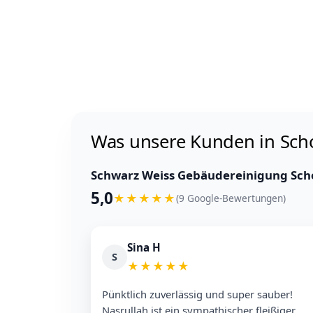
Was unsere Kunden in Sch
Schwarz Weiss Gebäudereinigung Sch
5,0
★
★
★
★
★
(9 Google-Bewertungen)
Sina H
S
★
★
★
★
★
Pünktlich zuverlässig und super sauber!
Nasrullah ist ein sympathischer fleißiger