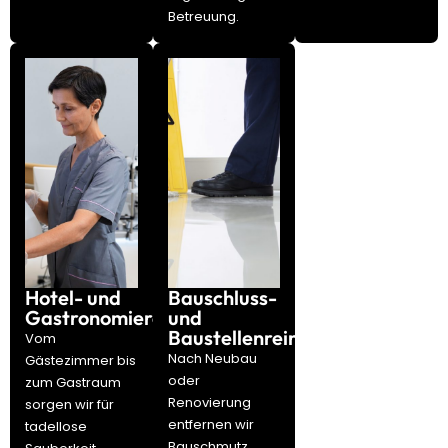
Betreuung.
Hotel- und
Bauschluss-
Gastronomiereinigung
und
Baustellenreinigung
Vom
Nach Neubau
Gästezimmer bis
oder
zum Gastraum
Renovierung
sorgen wir für
entfernen wir
tadellose
Bauschmutz,