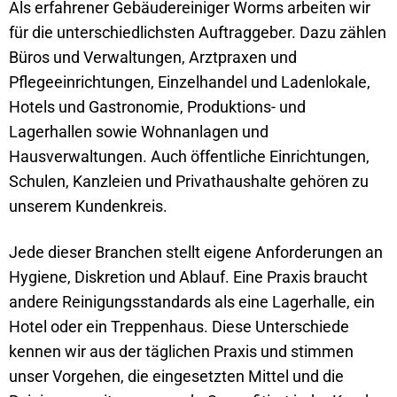
Als erfahrener Gebäudereiniger Worms arbeiten wir
für die unterschiedlichsten Auftraggeber. Dazu zählen
Büros und Verwaltungen, Arztpraxen und
Pflegeeinrichtungen, Einzelhandel und Ladenlokale,
Hotels und Gastronomie, Produktions- und
Lagerhallen sowie Wohnanlagen und
Hausverwaltungen. Auch öffentliche Einrichtungen,
Schulen, Kanzleien und Privathaushalte gehören zu
unserem Kundenkreis.
Kundenbewertungen und Erfahrungen zu
Jede dieser Branchen stellt eigene Anforderungen an
Schwarz-Weiss-Gebäudereinigung
Hygiene, Diskretion und Ablauf. Eine Praxis braucht
SEHR GUT
andere Reinigungsstandards als eine Lagerhalle, ein
%
100
Hotel oder ein Treppenhaus. Diese Unterschiede
Empfehlungen auf
ProvenExpert.com
5,00
/
4,99
kennen wir aus der täglichen Praxis und stimmen
unser Vorgehen, die eingesetzten Mittel und die
84
62