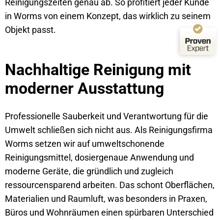
Reinigungszeiten genau ab. So profitiert jeder Kunde
Bewertungen auf
1
Bewertungen von
ProvenExpert.com
anderen Quelle
in Worms von einem Konzept, das wirklich zu seinem
Von Kunden bewertet
Objekt passt.
Blick aufs ProvenExpert-Profil werfen
Bewertungen
146
03.08.2026
Authentizität
Nachhaltige Reinigung mit
moderner Ausstattung
Professionelle Sauberkeit und Verantwortung für die
Umwelt schließen sich nicht aus. Als Reinigungsfirma
Worms setzen wir auf umweltschonende
Reinigungsmittel, dosiergenaue Anwendung und
moderne Geräte, die gründlich und zugleich
ressourcensparend arbeiten. Das schont Oberflächen,
Materialien und Raumluft, was besonders in Praxen,
Büros und Wohnräumen einen spürbaren Unterschied