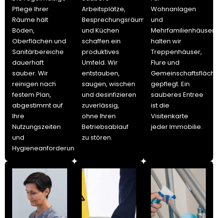
Pflege Ihrer
Arbeitsplätze,
Wohnanlagen
Räume hält
Besprechungsräume
und
Böden,
und Küchen
Mehrfamilienhäuser
Oberflächen und
schaffen ein
halten wir
Sanitärbereiche
produktives
Treppenhäuser,
dauerhaft
Umfeld. Wir
Flure und
sauber. Wir
entstauben,
Gemeinschaftsfläch
reinigen nach
saugen, wischen
gepflegt. Ein
festem Plan,
und desinfizieren
sauberes Entree
abgestimmt auf
zuverlässig,
ist die
Ihre
ohne Ihren
Visitenkarte
Nutzungszeiten
Betriebsablauf
jeder Immobilie.
und
zu stören.
Hygieneanforderungen.