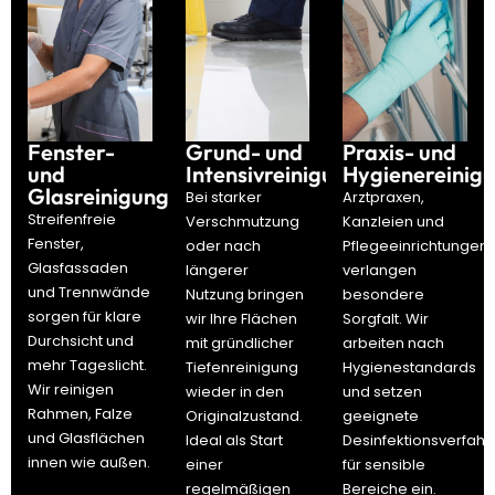
Fenster-
Grund- und
Praxis- und
und
Intensivreinigung
Hygienereinig
Glasreinigung
Bei starker
Arztpraxen,
Streifenfreie
Verschmutzung
Kanzleien und
Fenster,
oder nach
Pflegeeinrichtungen
Glasfassaden
längerer
verlangen
und Trennwände
Nutzung bringen
besondere
sorgen für klare
wir Ihre Flächen
Sorgfalt. Wir
Durchsicht und
mit gründlicher
arbeiten nach
mehr Tageslicht.
Tiefenreinigung
Hygienestandards
Wir reinigen
wieder in den
und setzen
Rahmen, Falze
Originalzustand.
geeignete
und Glasflächen
Ideal als Start
Desinfektionsverfahr
innen wie außen.
einer
für sensible
regelmäßigen
Bereiche ein.