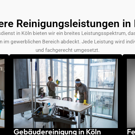
iecht
entgegengekommen und die Büroreinigung
Profil ansehen
wurde zuverlässig und gründlich erledigt. Bin
sehr zufrieden.
re Reinigungsleistungen in
dienst in Köln bieten wir ein breites Leistungsspektrum, da
 im gewerblichen Bereich abdeckt. Jede Leistung wird indiv
und fachgerecht umgesetzt.
Gebäudereinigung in Köln
Fe