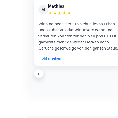
Mathias
M
★
★
★
★
★
Wir sind begeistert. Es sieht alles so Frisch
und sauber aus das wir unsere wohnung Gl
verkaufen könnten für den Neu preis. Es ist
garnichts mehr da weder Flecken noch
Gerüche geschweige von den ganzen Staub
die wir überall hatten. Ich Empfehle diese
Profil ansehen
Gebäudereinigung jeden der mit starken
staubeinlagerungen Gerüche ect zu kämpfe
hat. 🌟🌟🌟🌟🌟 5 Sterne
‹
Ralf
R
★
★
★
★
★
Hallo alle zusammen, Mein Fazit d
Erwartungen von meiner Frau und
wurden übertroffen. Ich kann mic
ganzen Rezensionen hier nur ansc
ist sehr sauber wir haben keinen 