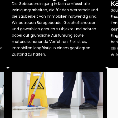
Kö
Die Gebäudereinigung in Köln umfasst alle
Reinigungsarbeiten, die für den Werterhalt und
Sau
die Sauberkeit von Immobilien notwendig sind.
Ers
Wir betreuen Bürogebäude, Geschäftshäuser
Fen
und gewerblich genutzte Objekte und achten
Rei
dabei auf gründliche Ausführung sowie
Ein
materialschonende Verfahren. Ziel ist es,
ber
re
Immobilien langfristig in einem gepflegten
als
Zustand zu halten.
Anf