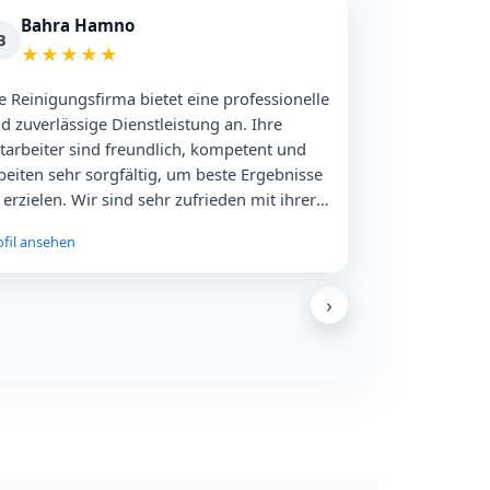
Bahra Hamno
B
★
★
★
★
★
e Reinigungsfirma bietet eine professionelle
d zuverlässige Dienstleistung an. Ihre
tarbeiter sind freundlich, kompetent und
beiten sehr sorgfältig, um beste Ergebnisse
 erzielen. Wir sind sehr zufrieden mit ihrer
beit und können sie gerne
ofil ansehen
iterempfehlen.
›
GOOGLE REVIEWS
Mehr Google-Bewertungen
Alle Rezensionen direkt auf Google ansehen.
Auf Google ansehen