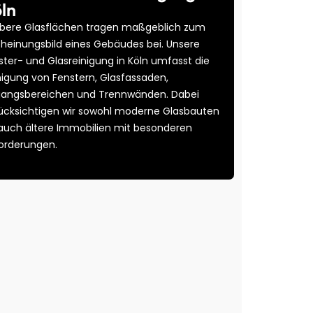
ln
bere Glasflächen tragen maßgeblich zum
cheinungsbild eines Gebäudes bei. Unsere
ster- und Glasreinigung in Köln umfasst die
nigung von Fenstern, Glasfassaden,
gangsbereichen und Trennwänden. Dabei
ücksichtigen wir sowohl moderne Glasbauten
 auch ältere Immobilien mit besonderen
orderungen.