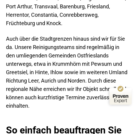
Port Arthur, Transvaal, Barenburg, Friesland,
Herrentor, Constantia, Conrebbersweg,
Kundenbewertungen und Erfahrungen zu
Früchteburg und Knock.
Schwarz-Weiss-Gebäudereinigung
SEHR GUT
Auch über die Stadtgrenzen hinaus sind wir für Sie
%
100
da. Unsere Reinigungsteams sind regelmäßig in
Empfehlungen auf
ProvenExpert.com
5,00
/
4,99
den umliegenden Gemeinden Ostfrieslands
unterwegs, etwa in Krummhörn mit Pewsum und
84
62
Greetsiel, in Hinte, Ihlow sowie im weiteren Umland
Bewertungen auf
1
Bewertungen von
ProvenExpert.com
anderen Quelle
Richtung Leer, Aurich und Norden. Durch diese
regionale Nähe erreichen wir Ihr Objekt schnell und
Von Kunden bewertet
Blick aufs ProvenExpert-Profil werfen
Bewertungen
146
können auch kurzfristige Termine zuverlässig
03.08.2026
Authentizität
einhalten.
So einfach beauftragen Sie