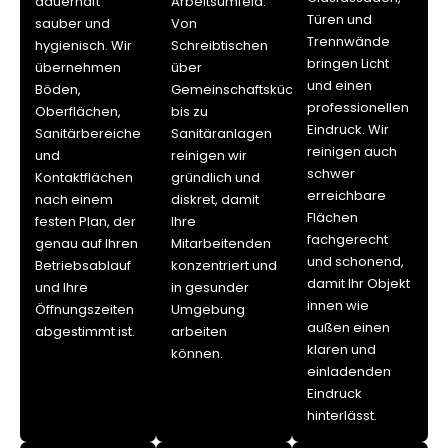
dauerhaft
Arbeitsumfeld.
Türen und
sauber und
Von
Trennwände
hygienisch. Wir
Schreibtischen
bringen Licht
übernehmen
über
und einen
Böden,
Gemeinschaftsküchen
professionellen
Oberflächen,
bis zu
Eindruck. Wir
Sanitärbereiche
Sanitäranlagen
reinigen auch
und
reinigen wir
schwer
Kontaktflächen
gründlich und
erreichbare
nach einem
diskret, damit
Flächen
festen Plan, der
Ihre
fachgerecht
genau auf Ihren
Mitarbeitenden
und schonend,
Betriebsablauf
konzentriert und
damit Ihr Objekt
und Ihre
in gesunder
innen wie
Öffnungszeiten
Umgebung
außen einen
abgestimmt ist.
arbeiten
klaren und
können.
einladenden
Eindruck
hinterlässt.