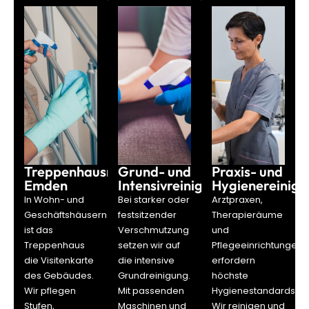
Treppenhausreinigung
Grund- und
Praxis- und
Emden
Intensivreinigung
Hygienereinigu
In Wohn- und
Bei starker oder
Arztpraxen,
Geschäftshäusern
festsitzender
Therapieräume
ist das
Verschmutzung
und
Treppenhaus
setzen wir auf
Pflegeeinrichtungen
die Visitenkarte
die intensive
erfordern
des Gebäudes.
Grundreinigung.
höchste
Wir pflegen
Mit passenden
Hygienestandards.
Stufen,
Maschinen und
Wir reinigen und