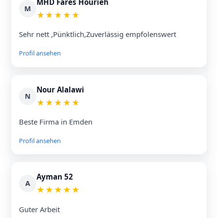
MHD Fares Hourieh
M
★
★
★
★
★
Sehr nett ,Pünktlich,Zuverlässig empfolenswert
Profil ansehen
Nour Alalawi
N
★
★
★
★
★
Beste Firma in Emden
Profil ansehen
Ayman 52
A
★
★
★
★
★
Guter Arbeit