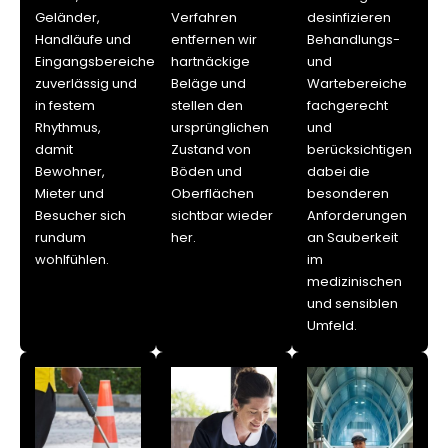
Geländer,
Verfahren
desinfizieren
Handläufe und
entfernen wir
Behandlungs-
Eingangsbereiche
hartnäckige
und
zuverlässig und
Beläge und
Wartebereiche
in festem
stellen den
fachgerecht
Rhythmus,
ursprünglichen
und
damit
Zustand von
berücksichtigen
Bewohner,
Böden und
dabei die
Mieter und
Oberflächen
besonderen
Besucher sich
sichtbar wieder
Anforderungen
rundum
her.
an Sauberkeit
wohlfühlen.
im
medizinischen
und sensiblen
Umfeld.