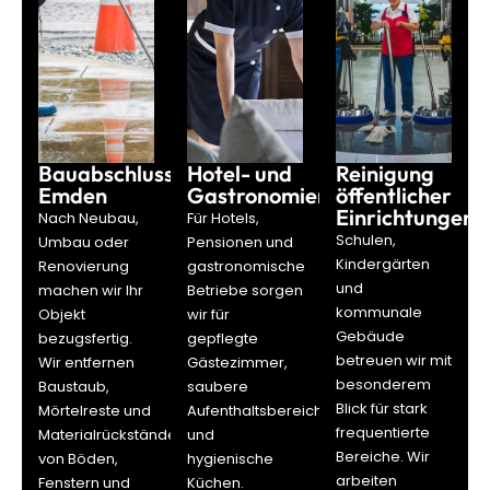
Bauabschlussreinigung
Hotel- und
Reinigung
Emden
Gastronomiereinigung
öffentlicher
Einrichtungen
Nach Neubau,
Für Hotels,
Schulen,
Umbau oder
Pensionen und
Kindergärten
Renovierung
gastronomische
und
machen wir Ihr
Betriebe sorgen
kommunale
Objekt
wir für
Gebäude
bezugsfertig.
gepflegte
betreuen wir mit
Wir entfernen
Gästezimmer,
besonderem
Baustaub,
saubere
Blick für stark
Mörtelreste und
Aufenthaltsbereiche
frequentierte
Materialrückstände
und
Bereiche. Wir
von Böden,
hygienische
arbeiten
Fenstern und
Küchen.