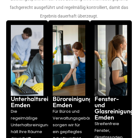
fachgerecht ausgeführt und regelmäßig kontrolliert, damit das
Ergebnis dauerhaft überzeugt.
Unterhaltsreinigung
Büroreinigung
Fenster-
Emden
Emden
und
Glasreinigung
Die
Für Büros und
Emden
regelmäßige
Verwaltungsgebäude
Streifenfreie
Unterhaltsreinigung
sorgen wir für
Fenster,
hält Ihre Räume
ein gepflegtes
Glasfassaden,