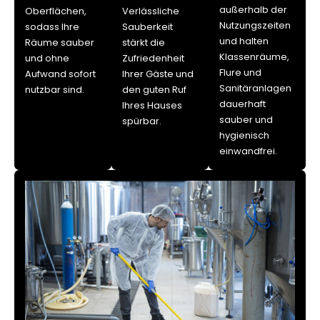
außerhalb der
Oberflächen,
Verlässliche
Nutzungszeiten
sodass Ihre
Sauberkeit
und halten
Räume sauber
stärkt die
Klassenräume,
und ohne
Zufriedenheit
Flure und
Aufwand sofort
Ihrer Gäste und
Sanitäranlagen
nutzbar sind.
den guten Ruf
dauerhaft
Ihres Hauses
sauber und
spürbar.
hygienisch
einwandfrei.