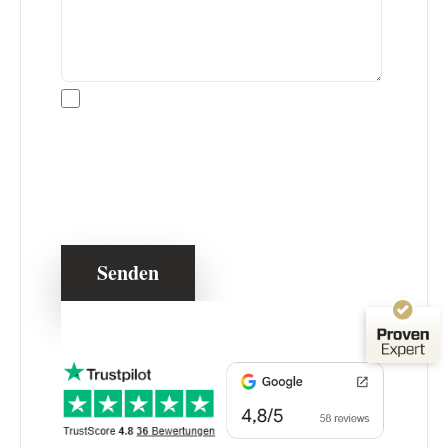
Kundenbewertungen und Erfahrungen zu
Ich habe die Datenschutzerklärung der
Schwarz-Weiss-Gebäudereinigung
Schwarz Weiss Reinigung GmbH AG zur
SEHR GUT
%
100
Kenntnis genommen und bin mit der dort
Empfehlungen auf
beschriebenen Verwendung meiner Daten
ProvenExpert.com
5,00
/
4,99
einverstanden.
84
62
Bewertungen auf
1
Bewertungen von
ProvenExpert.com
anderen Quelle
Von Kunden bewertet
Blick aufs ProvenExpert-Profil werfen
Bewertungen
146
03.08.2026
Authentizität