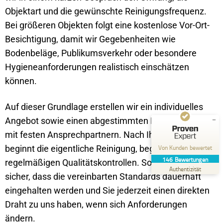
Objektart und die gewünschte Reinigungsfrequenz.
Bei größeren Objekten folgt eine kostenlose Vor-Ort-
Kundenbewertungen und Erfahrungen zu
Besichtigung, damit wir Gegebenheiten wie
Schwarz-Weiss-Gebäudereinigung
Bodenbeläge, Publikumsverkehr oder besondere
SEHR GUT
Hygieneanforderungen realistisch einschätzen
%
100
Empfehlungen auf
können.
ProvenExpert.com
5,00
/
4,99
Auf dieser Grundlage erstellen wir ein individuelles
84
62
Angebot sowie einen abgestimmten Reinigungsplan
Bewertungen auf
1
Bewertungen von
ProvenExpert.com
anderen Quelle
mit festen Ansprechpartnern. Nach Ihrer Freigabe
beginnt die eigentliche Reinigung, begleitet von
Von Kunden bewertet
Blick aufs ProvenExpert-Profil werfen
146
Bewertungen
regelmäßigen Qualitätskontrollen. So stellen wir
03.08.2026
Authentizität
sicher, dass die vereinbarten Standards dauerhaft
eingehalten werden und Sie jederzeit einen direkten
Draht zu uns haben, wenn sich Anforderungen
ändern.