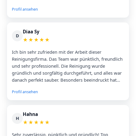
Ich kann diese Firma auf jeden Fall weiterempfehlen.
Profil ansehen
Vielen Dank für den tollen Service
Diaa Sy
D
★
★
★
★
★
Ich bin sehr zufrieden mit der Arbeit dieser
Reinigungsfirma. Das Team war pünktlich, freundlich
und sehr professionell. Die Reinigung wurde
gründlich und sorgfältig durchgeführt, und alles war
danach perfekt sauber. Besonders beeindruckt hat
mich die Zuverlässigkeit und die gute
Profil ansehen
Kommunikation. Ich kann diese Firma auf jeden Fall
weiterempfehlen und werde ihre Dienste gerne
wieder in Anspruch nehmen. Vielen Dank für die tolle
Hahna
Arbeit!
H
★
★
★
★
★
Sehr zuverlässig, pünktlich und gründlich! Top