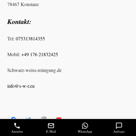
78467 Konstanz
Kontakt:
Tel:
075313814355
Mobil:
+49 176 21832425
Schwarz-weiss-reinigung.de
info@s-w-r.eu
Anrufen
E-Mail
WhatsApp
Anfrage