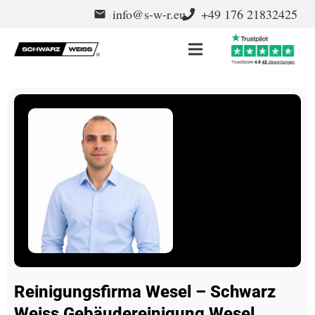
info@s-w-r.eu
+49 176 21832425
email
Reinigungsfirma Wesel – Schwarz
Weiss Gebäudereinigung Wesel