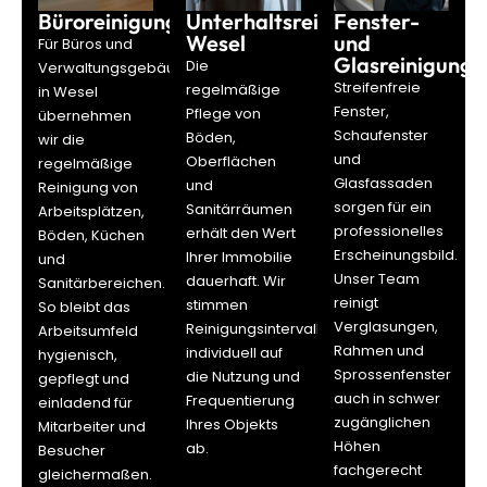
Büroreinigung
Unterhaltsreinigung
Fenster-
Wesel
und
Für Büros und
Glasreinigung
Die
Verwaltungsgebäude
Streifenfreie
regelmäßige
in Wesel
Fenster,
Pflege von
übernehmen
Schaufenster
Böden,
wir die
und
Oberflächen
regelmäßige
Glasfassaden
und
Reinigung von
sorgen für ein
Sanitärräumen
Arbeitsplätzen,
professionelles
erhält den Wert
Böden, Küchen
Erscheinungsbild.
Ihrer Immobilie
und
Unser Team
dauerhaft. Wir
Sanitärbereichen.
reinigt
stimmen
So bleibt das
Verglasungen,
Reinigungsintervalle
Arbeitsumfeld
Rahmen und
individuell auf
hygienisch,
Sprossenfenster
die Nutzung und
gepflegt und
auch in schwer
Frequentierung
einladend für
zugänglichen
Ihres Objekts
Mitarbeiter und
Höhen
ab.
Besucher
fachgerecht
gleichermaßen.