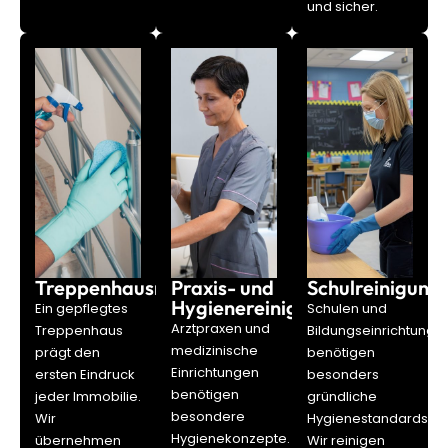
und sicher.
Treppenhausreinigung
Praxis- und
Schulreinigung
Hygienereinigung
Ein gepflegtes
Schulen und
Arztpraxen und
Treppenhaus
Bildungseinrichtunge
medizinische
prägt den
benötigen
Einrichtungen
ersten Eindruck
besonders
benötigen
jeder Immobilie.
gründliche
besondere
Wir
Hygienestandards.
Hygienekonzepte.
übernehmen
Wir reinigen