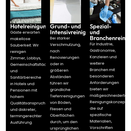
Hotelreinigung
Grund- und
Spezial-
Intensivreinigung
und
Gäste erwarten
Branchenreini
Bei starker
makellose
Für Industrie,
Verschmutzung,
Sauberkeit. Wir
Gastronomie,
nach
reinigen
Kanzleien und
Renovierungen
Zimmer, Lobbys,
weitere
oder in
Gemeinschaftsflächen
Branchen mit
größeren
und
besonderen
Abständen
Sanitärbereiche
Anforderungen
führen wir
in Hotels und
bieten wir
gründliche
Pensionen mit
maßgeschneiderte
Tiefenreinigungen
hohem
Reinigungskonzepte,
von Böden,
Qualitätsanspruch
die auf
Fliesen und
und diskreter,
spezifische
Oberflächen
termingerechter
Materialien,
durch, um den
Ausführung.
Vorschriften
ursprünglichen