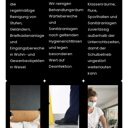
Wir reinigen
die
Klassenräume,
Behandlungsräume,
regelmäßige
Flure,
Wartebereiche
Reinigung von
Sporthallen und
und
Stufen,
Sanitäranlagen
Sanitäranlagen
Geländern,
zuverlässig
nach geltenden
Briefkastenanlagen
außerhalb der
Hygienerichtlinien
und
Unterrichtszeiten,
und legen
Eingangsbereichen
damit der
besonderen
in Wohn- und
Schulbetrieb
Wert auf
Gewerbeobjekten
ungestört
Desinfektion.
in Wesel.
weiterlaufen
kann.